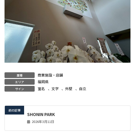
商業施設・店舗
業種
福岡県
エリア
室名
、
文字
、
外壁
、
自立
サイン
前の記事
SHONIN PARK
2026年3月11日