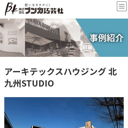
コ
ナ
ン
ビ
テ
ゲ
ン
ー
ツ
シ
へ
ョ
事例紹介
ス
ン
キ
に
ッ
移
プ
動
アーキテックスハウジング 北
九州STUDIO