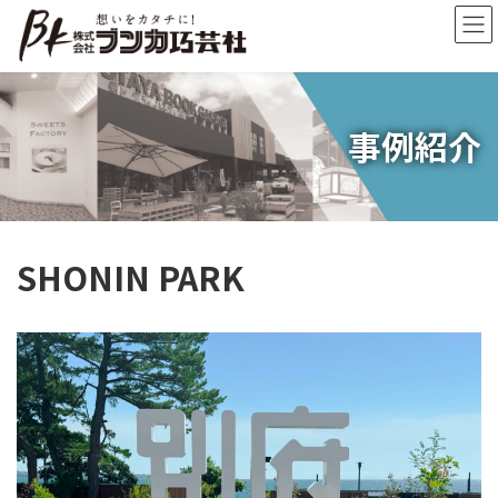
コ
ナ
ン
ビ
テ
ゲ
ン
ー
ツ
シ
へ
ョ
事例紹介
ス
ン
キ
に
ッ
移
プ
動
SHONIN PARK