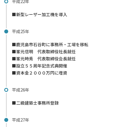
平成22年
■新型レーザー加工機を導入
平成25年
■鹿児島市石谷町に事務所・工場を移転
■峯元信明 代表取締役社長就任
■峯元時秀 代表取締役会長就任
■設立５５周年記念式典開催
■資本金２０００万円に増資
平成26年
■二級建築士事務所登録
平成27年