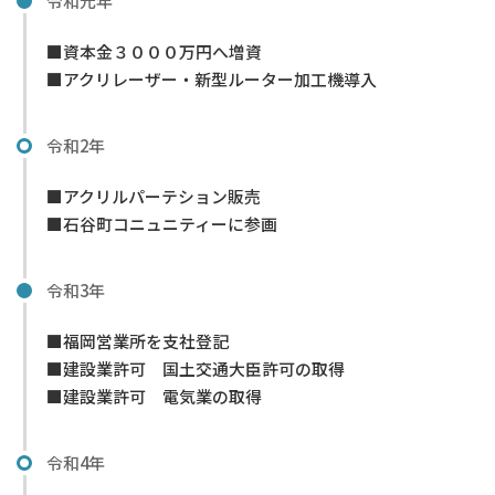
令和元年
■資本金３０００万円へ増資
■アクリレーザー・新型ルーター加工機導入
令和2年
■アクリルパーテション販売
■石谷町コニュニティーに参画
令和3年
■福岡営業所を支社登記
■建設業許可 国土交通大臣許可の取得
■建設業許可 電気業の取得
令和4年