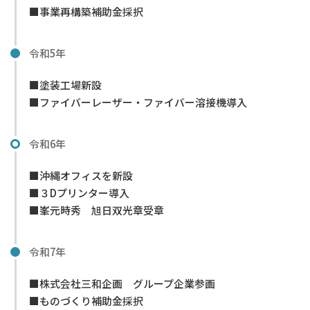
■事業再構築補助金採択
令和5年
■塗装工場新設
■ファイバーレーザー・ファイバー溶接機導入
令和6年
■沖縄オフィスを新設
■３Dプリンター導入
■峯元時秀 旭日双光章受章
令和7年
■株式会社三和企画 グループ企業参画
■ものづくり補助金採択