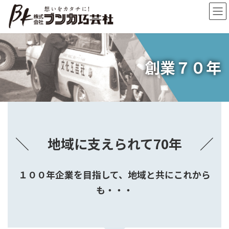
コ
ナ
ン
ビ
テ
ゲ
ン
ー
ツ
シ
へ
ョ
創業７０年
ス
ン
キ
に
ッ
移
プ
動
＼
／
地域に支えられて70年
１００年企業を目指して、地域と共にこれから
も・・・