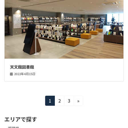
天文館図書館
2022年4月15日
投
固
固
固
1
2
3
»
定
定
定
稿
ペ
ペ
ペ
エリアで探す
ー
ー
ー
の
ジ
ジ
ジ