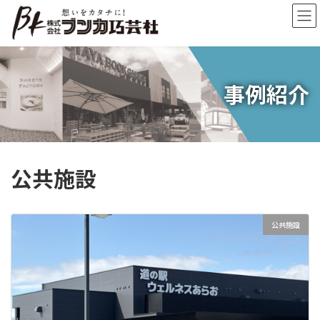
コ
ナ
ン
ビ
テ
ゲ
ン
ー
ツ
シ
へ
ョ
事例紹介
ス
ン
キ
に
ッ
移
プ
動
公共施設
公共施設