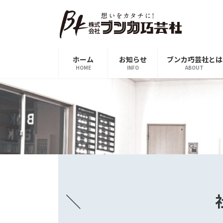
コ
ナ
ン
ビ
テ
ゲ
ン
ー
ツ
シ
ホーム
お知らせ
ブンカ巧芸社とは
へ
ョ
HOME
INFO
ABOUT
ス
ン
キ
に
ッ
移
プ
動
＼