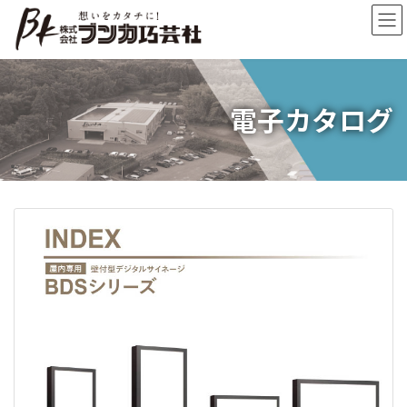
コ
ナ
ン
ビ
テ
ゲ
ン
ー
ツ
シ
へ
ョ
電子カタログ
ス
ン
キ
に
ッ
移
プ
動