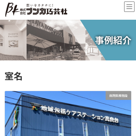
コ
ナ
ン
ビ
テ
ゲ
ン
ー
ツ
シ
へ
ョ
事例紹介
ス
ン
キ
に
ッ
移
プ
動
室名
病院医療施設