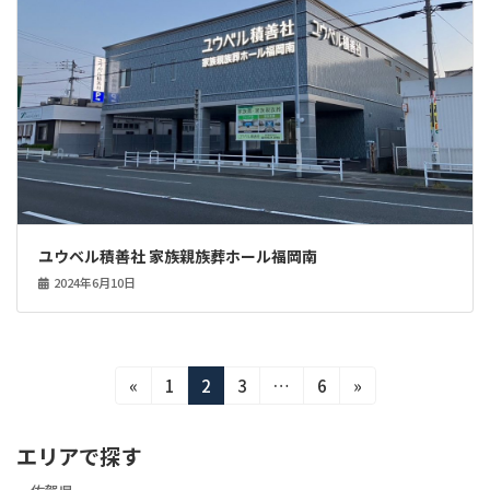
ユウベル積善社 家族親族葬ホール福岡南
2024年6月10日
投
固
固
固
固
«
1
2
3
…
6
»
定
定
定
定
稿
ペ
ペ
ペ
ペ
エリアで探す
ー
ー
ー
ー
の
ジ
ジ
ジ
ジ