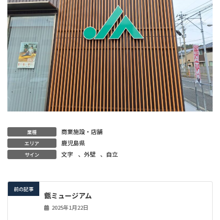
商業施設・店舗
業種
鹿児島県
エリア
文字
、
外壁
、
自立
サイン
前の記事
甑ミュージアム
2025年1月22日