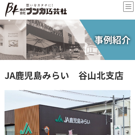
コ
ナ
ン
ビ
テ
ゲ
ン
ー
ツ
シ
へ
ョ
事例紹介
ス
ン
キ
に
ッ
移
プ
動
JA鹿児島みらい 谷山北支店