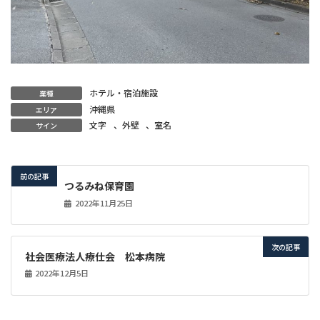
ホテル・宿泊施設
業種
沖縄県
エリア
文字
、
外壁
、
室名
サイン
前の記事
つるみね保育園
2022年11月25日
次の記事
社会医療法人療仕会 松本病院
2022年12月5日