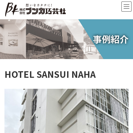
コ
ナ
ン
ビ
テ
ゲ
ン
ー
ツ
シ
へ
ョ
事例紹介
ス
ン
キ
に
ッ
移
プ
動
HOTEL SANSUI NAHA