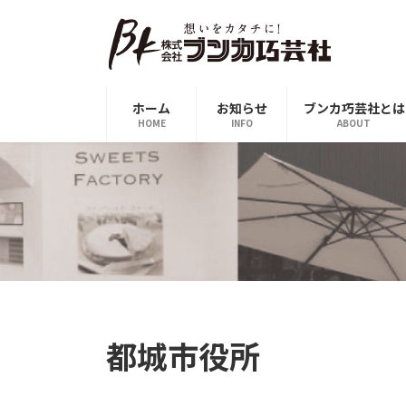
コ
ナ
ン
ビ
テ
ゲ
ン
ー
ツ
シ
ホーム
お知らせ
ブンカ巧芸社とは
へ
ョ
HOME
INFO
ABOUT
ス
ン
キ
に
ッ
移
プ
動
都城市役所