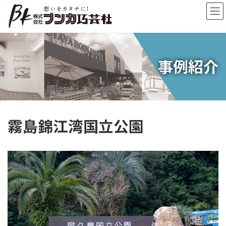
コ
ナ
ン
ビ
テ
ゲ
ン
ー
ツ
シ
へ
ョ
事例紹介
ス
ン
キ
に
ッ
移
プ
動
霧島錦江湾国立公園