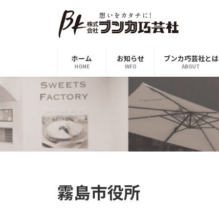
コ
ナ
ン
ビ
テ
ゲ
ン
ー
ツ
シ
ホーム
お知らせ
ブンカ巧芸社とは
へ
ョ
HOME
INFO
ABOUT
ス
ン
キ
に
ッ
移
プ
動
霧島市役所