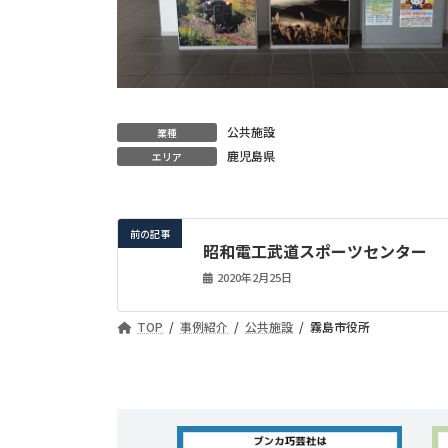
公共施設
業種
鹿児島県
エリア
前の記事
昭和電工武道スポーツセンター
2020年2月25日
TOP
事例紹介
公共施設
霧島市役所