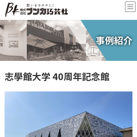
コ
ナ
ン
ビ
テ
ゲ
ン
ー
ツ
シ
へ
ョ
事例紹介
ス
ン
キ
に
ッ
移
プ
動
志學館大学 40周年記念館