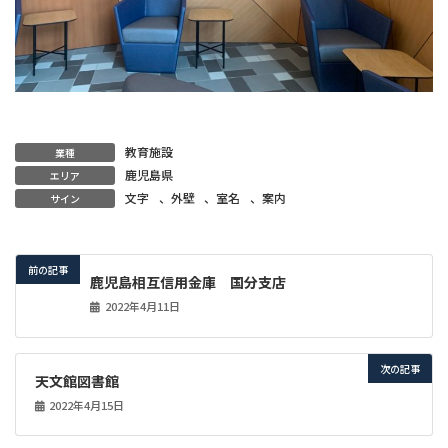
教育施設
業種
鹿児島県
エリア
文字
、
外壁
、
室名
、
案内
サイン
前の記事
鹿児島相互信用金庫 国分支店
2022年4月11日
次の記事
天文館図書館
2022年4月15日