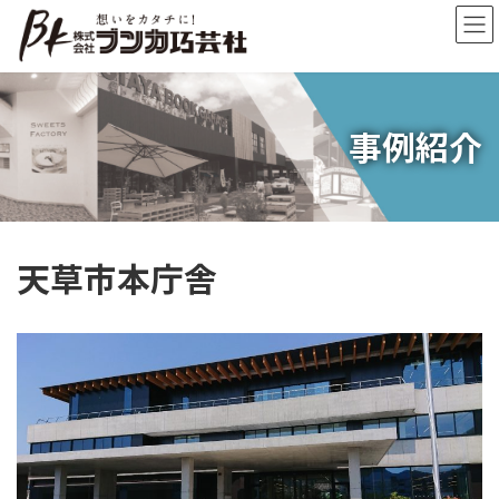
コ
ナ
ン
ビ
テ
ゲ
ン
ー
ツ
シ
へ
ョ
事例紹介
ス
ン
キ
に
ッ
移
プ
動
天草市本庁舎