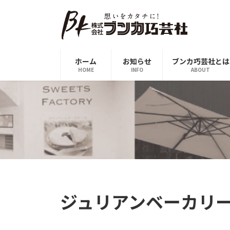
コ
ナ
ン
ビ
テ
ゲ
ン
ー
ツ
シ
ホーム
お知らせ
ブンカ巧芸社とは
へ
ョ
HOME
INFO
ABOUT
ス
ン
キ
に
ッ
移
プ
動
ジュリアンベーカリ