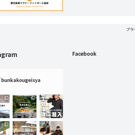
プラ
agram
Facebook
bunkakougeisya