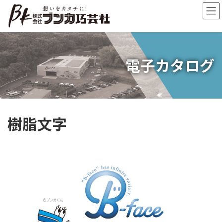
コ
ナ
ン
ビ
テ
ゲ
ン
ー
ツ
シ
へ
ョ
電子カタログ
ス
ン
キ
に
ッ
移
プ
動
樹脂文字