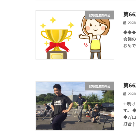
第6
健康推進委員会
202
◆◆◆
会議
おめで
第6
健康推進委員会
202
✨明
す。 
◆7/
打合 [