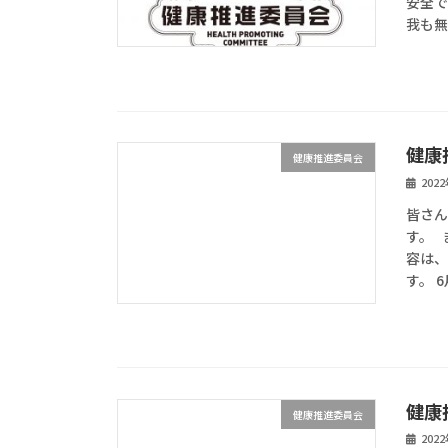
安全で
我も無
健康
健康推進委員会
202
皆さん
す。 
容は
す。 6
健康
健康推進委員会
202