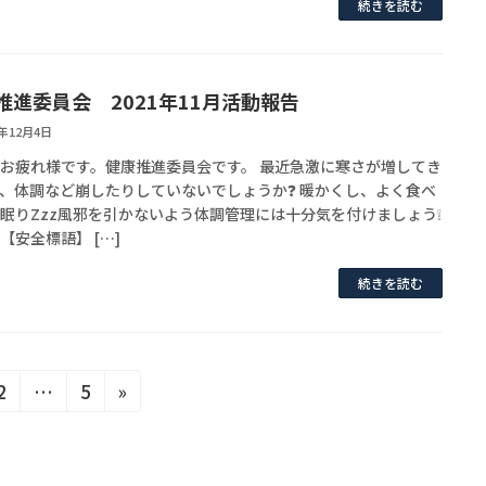
続きを読む
推進委員会 2021年11月活動報告
1年12月4日
お疲れ様です。健康推進委員会です。 最近急激に寒さが増してき
、体調など崩したりしていないでしょうか❓ 暖かくし、よく食べ
く眠りZzz風邪を引かないよう体調管理には十分気を付けましょう❕
【安全標語】 […]
続きを読む
固
固
2
…
5
»
定
定
ペ
ペ
ー
ー