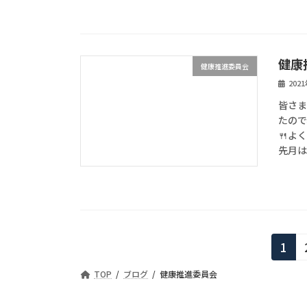
健康
健康推進委員会
202
皆さま
たので
🍴よ
先月は
投
固
1
定
稿
TOP
ブログ
健康推進委員会
ペ
の
ー