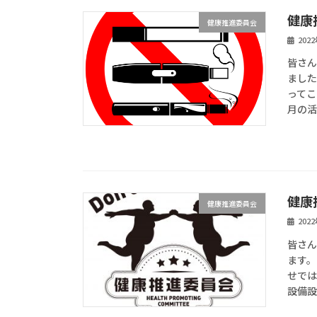
健康
健康推進委員会
202
皆さん
ました
ってこ
月の活
健康
健康推進委員会
202
皆さん
ます。
せでは
設備設