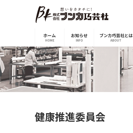
コ
ナ
ン
ビ
テ
ゲ
ン
ー
ツ
シ
ホーム
お知らせ
ブンカ巧芸社とは
へ
ョ
HOME
INFO
ABOUT
ス
ン
キ
に
ッ
移
プ
動
健康推進委員会