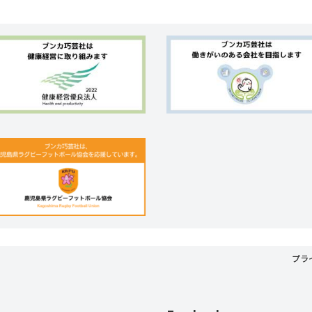
ジ
ジ
プラ