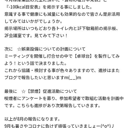
『-100kcal目安表』を掲示する事にしました。
意識する事で健康にも減量にも効果的なので皆さん是非活用
してみてはいかがでしょうか。
掲示場所はいつもどおり各トイレ内と1F下駄箱前の掲示板、
2F会議室です。見てみて下さい！
次に ☆娯楽設備についての計画について
ミーティングを開催し打合せの中で【卓球台】を製作してみ
よう！という話で決まりました。
これから協議・検討する事が色々ありますので、進捗はまた
ブログで報告したいと思いますm(__)m
最後に ☆【禁煙】促進活動について
喫煙者にアンケートを募り、参加希望者で取組む活動を計画中
です。こちらも進捗があり次第報告していきます。
以上が8月の報告になります。
9月も暑さやコロナに負けず頑張っていきましょー(^o^)丿