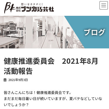
コ
ナ
ン
ビ
テ
ゲ
ン
ー
ツ
シ
へ
ョ
ブログ
ス
ン
キ
に
ッ
移
プ
動
健康推進委員会 2021年8月
活動報告
2021年9月3日
皆さんこんにちは！健康推進委員会です。
まだまだ毎日暑い日が続いていますが、夏バテなどしていな
いでしょうか？