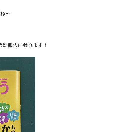
たね～
活動報告に参ります！