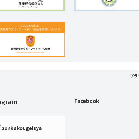
プラ
agram
Facebook
bunkakougeisya