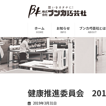
コ
ナ
ン
ビ
テ
ゲ
ン
ー
ツ
シ
ホーム
お知らせ
ブンカ巧芸社とは
へ
ョ
HOME
INFO
ABOUT
ス
ン
キ
に
ッ
移
プ
動
健康推進委員会 20
2019年3月31日