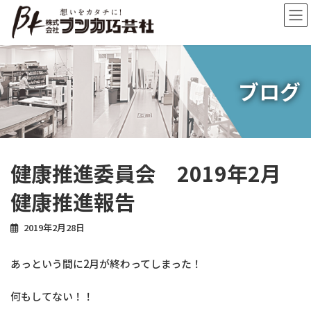
コ
ナ
ン
ビ
テ
ゲ
ン
ー
ツ
シ
へ
ョ
ブログ
ス
ン
キ
に
ッ
移
プ
動
健康推進委員会 2019年2月
健康推進報告
2019年2月28日
あっという間に2月が終わってしまった！
何もしてない！！