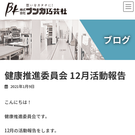
コ
ナ
ン
ビ
テ
ゲ
ン
ー
ツ
シ
へ
ョ
ブログ
ス
ン
キ
に
ッ
移
プ
動
健康推進委員会 12月活動報告
2021年1月9日
こんにちは！
健康推進委員会です。
12月の活動報告をします。