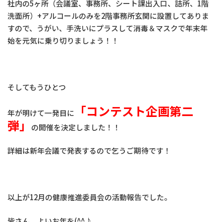
社内の5ヶ所（会議室、事務所、シート課出入口、詰所、1階
洗面所）+アルコールのみを2階事務所玄関に設置してありま
すので、うがい、手洗いにプラスして消毒＆マスクで年末年
始を元気に乗り切りましょう！！
そしてもうひとつ
「コンテスト企画第二
年が明けて一発目に
弾」
の開催を決定しました！！
詳細は新年会議で発表するので乞うご期待です！
以上が12月の健康推進委員会の活動報告でした。
皆さん よいお年を(^^♪