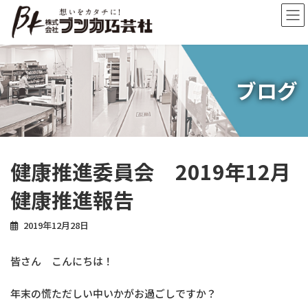
コ
ナ
ン
ビ
テ
ゲ
ン
ー
ツ
シ
へ
ョ
ブログ
ス
ン
キ
に
ッ
移
プ
動
健康推進委員会 2019年12月
健康推進報告
2019年12月28日
皆さん こんにちは！
年末の慌ただしい中いかがお過ごしですか？