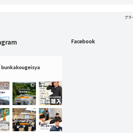
プラ
agram
Facebook
bunkakougeisya