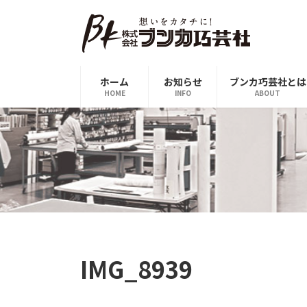
コ
ナ
ン
ビ
テ
ゲ
ン
ー
ツ
シ
ホーム
お知らせ
ブンカ巧芸社とは
へ
ョ
HOME
INFO
ABOUT
ス
ン
キ
に
ッ
移
プ
動
IMG_8939