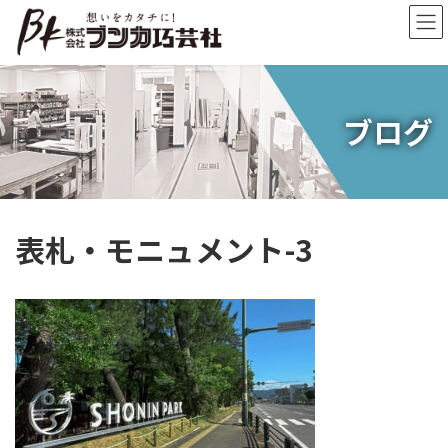
コ
ナ
ン
ビ
テ
ゲ
ン
ー
ツ
シ
へ
ョ
ブログ
ス
ン
キ
に
ッ
移
プ
動
表札・モニュメント-3