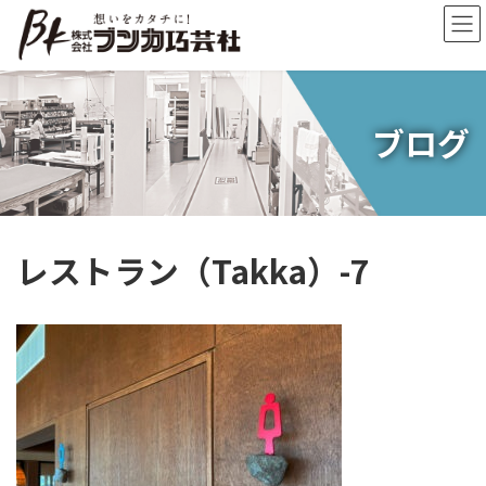
コ
ナ
ン
ビ
テ
ゲ
ン
ー
ツ
シ
へ
ョ
ブログ
ス
ン
キ
に
ッ
移
プ
動
レストラン（Takka）-7