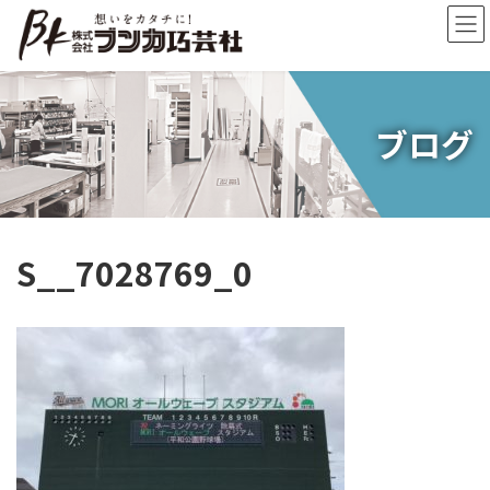
コ
ナ
ン
ビ
テ
ゲ
ン
ー
ツ
シ
へ
ョ
ブログ
ス
ン
キ
に
ッ
移
プ
動
S__7028769_0