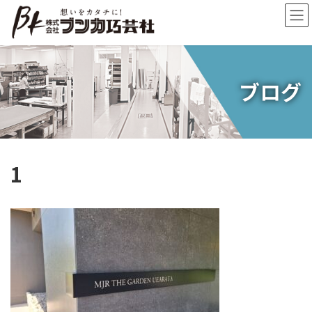
コ
ナ
ン
ビ
テ
ゲ
ン
ー
ツ
シ
へ
ョ
ブログ
ス
ン
キ
に
ッ
移
プ
動
1