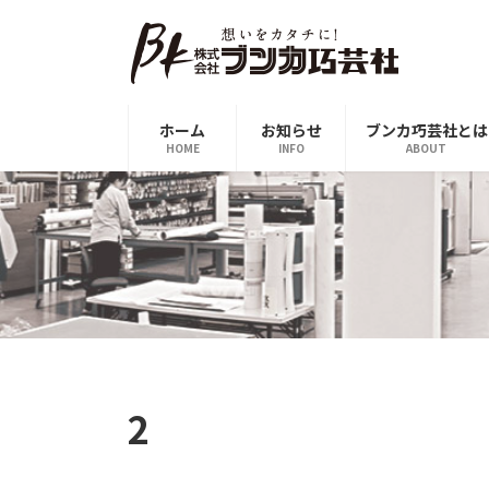
コ
ナ
ン
ビ
テ
ゲ
ン
ー
ツ
シ
ホーム
お知らせ
ブンカ巧芸社とは
へ
ョ
HOME
INFO
ABOUT
ス
ン
キ
に
ッ
移
プ
動
2