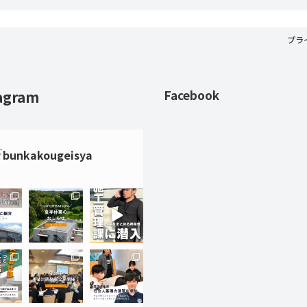
プラ
agram
Facebook
bunkakougeisya