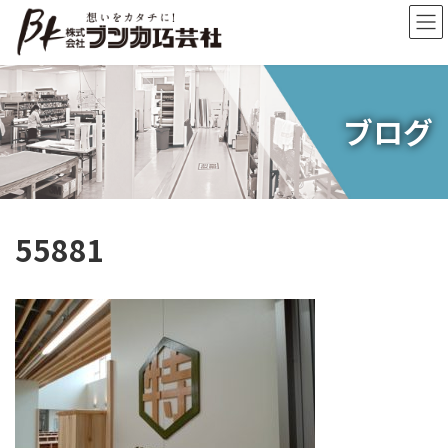
コ
ナ
ン
ビ
テ
ゲ
ン
ー
ツ
シ
へ
ョ
ブログ
ス
ン
キ
に
ッ
移
プ
動
55881