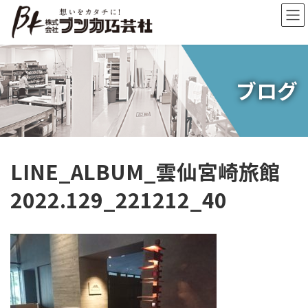
コ
ナ
ン
ビ
テ
ゲ
ン
ー
ツ
シ
へ
ョ
ブログ
ス
ン
キ
に
ッ
移
プ
動
LINE_ALBUM_雲仙宮崎旅館
2022.129_221212_40