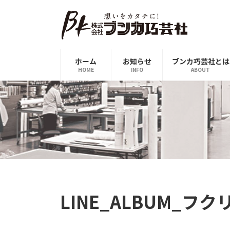
コ
ナ
ン
ビ
テ
ゲ
ン
ー
ツ
シ
ホーム
お知らせ
ブンカ巧芸社とは
へ
ョ
HOME
INFO
ABOUT
ス
ン
キ
に
ッ
移
プ
動
LINE_ALBUM_フクリ