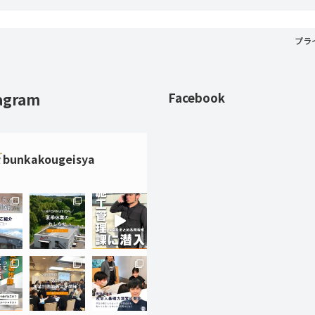
プラ
agram
Facebook
bunkakougeisya