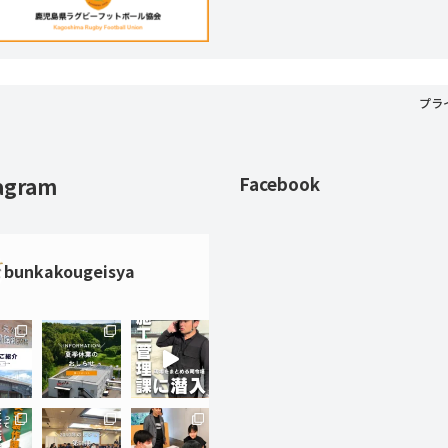
プラ
agram
Facebook
bunkakougeisya