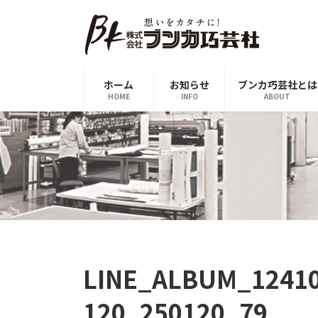
コ
ナ
ン
ビ
テ
ゲ
ン
ー
ツ
シ
ホーム
お知らせ
ブンカ巧芸社とは
へ
ョ
HOME
INFO
ABOUT
ス
ン
キ
に
ッ
移
プ
動
LINE_ALBUM_12
120_250120_79