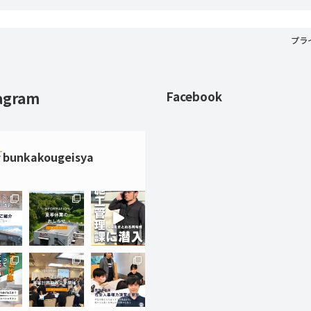
プラ
agram
Facebook
bunkakougeisya