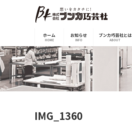
コ
ナ
ン
ビ
テ
ゲ
ン
ー
ツ
シ
ホーム
お知らせ
ブンカ巧芸社とは
へ
ョ
HOME
INFO
ABOUT
ス
ン
キ
に
ッ
移
プ
動
IMG_1360