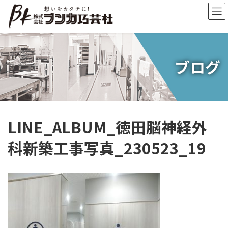
コ
ナ
ン
ビ
テ
ゲ
ン
ー
ツ
シ
へ
ョ
ブログ
ス
ン
キ
に
ッ
移
プ
動
LINE_ALBUM_徳田脳神経外
科新築工事写真_230523_19