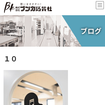
コ
ナ
ン
ビ
テ
ゲ
ン
ー
ツ
シ
へ
ョ
ブログ
ス
ン
キ
に
ッ
移
プ
動
１０