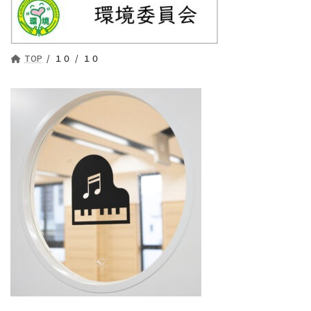
TOP
１０
１０