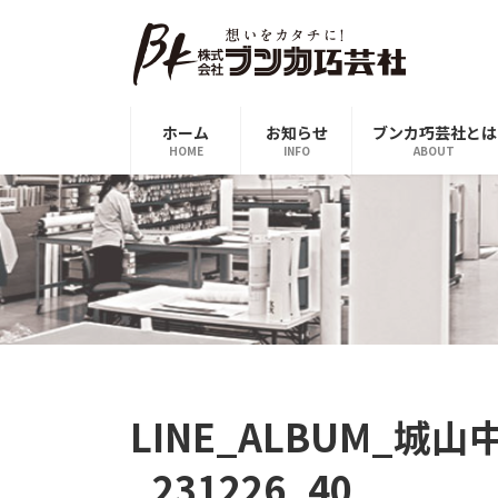
コ
ナ
ン
ビ
テ
ゲ
ン
ー
ツ
シ
ホーム
お知らせ
ブンカ巧芸社とは
へ
ョ
HOME
INFO
ABOUT
ス
ン
キ
に
ッ
移
プ
動
LINE_ALBUM_城
_231226_40