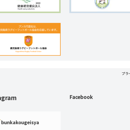
プラ
agram
Facebook
bunkakougeisya