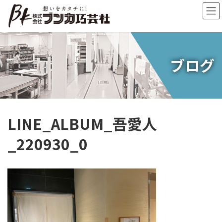
コ
ナ
ン
ビ
テ
ゲ
ン
ー
ツ
シ
へ
ョ
ブログ
ス
ン
キ
に
ッ
移
プ
動
LINE_ALBUM_吾愛人
_220930_0