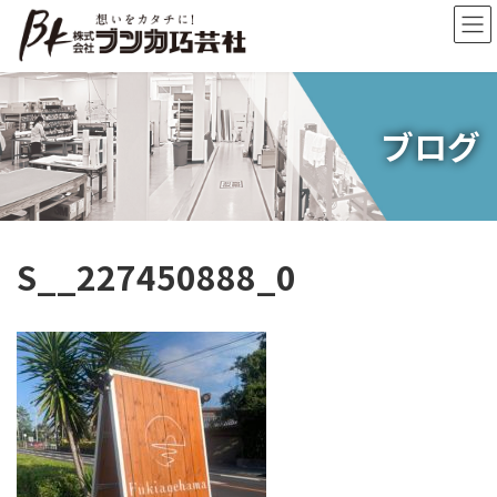
コ
ナ
ン
ビ
テ
ゲ
ン
ー
ツ
シ
へ
ョ
ブログ
ス
ン
キ
に
ッ
移
プ
動
S__227450888_0