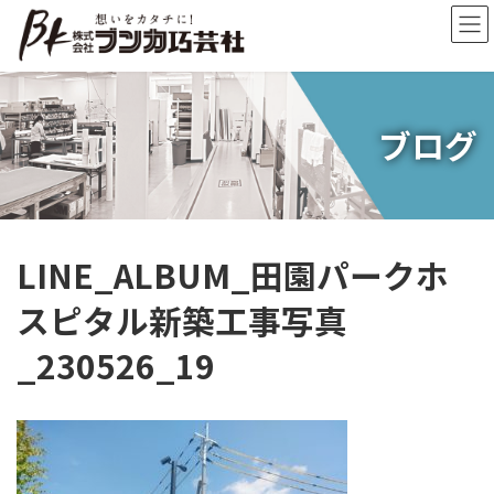
コ
ナ
ン
ビ
テ
ゲ
ン
ー
ツ
シ
へ
ョ
ブログ
ス
ン
キ
に
ッ
移
プ
動
LINE_ALBUM_田園パークホ
スピタル新築工事写真
_230526_19