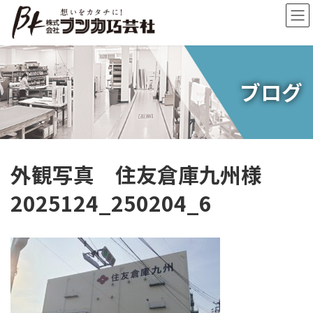
コ
ナ
ン
ビ
テ
ゲ
ン
ー
ツ
シ
へ
ョ
ブログ
ス
ン
キ
に
ッ
移
プ
動
外観写真 住友倉庫九州様
2025124_250204_6