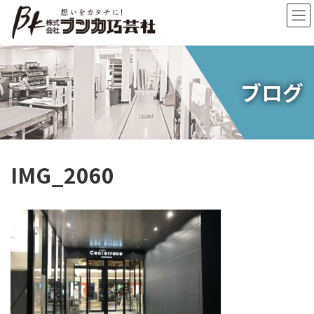
コ
ナ
ン
ビ
テ
ゲ
ン
ー
ツ
シ
へ
ョ
ブログ
ス
ン
キ
に
ッ
移
プ
動
IMG_2060