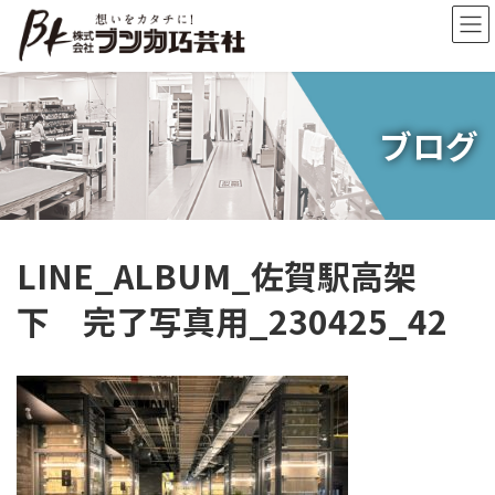
コ
ナ
ン
ビ
テ
ゲ
ン
ー
ツ
シ
へ
ョ
ブログ
ス
ン
キ
に
ッ
移
プ
動
LINE_ALBUM_佐賀駅高架
下 完了写真用_230425_42