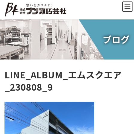
コ
ナ
ン
ビ
テ
ゲ
ン
ー
ツ
シ
へ
ョ
ブログ
ス
ン
キ
に
ッ
移
プ
動
LINE_ALBUM_エムスクエア
_230808_9