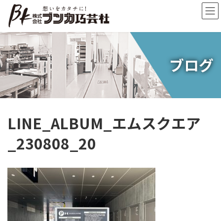
コ
ナ
ン
ビ
テ
ゲ
ン
ー
ツ
シ
へ
ョ
ブログ
ス
ン
キ
に
ッ
移
プ
動
LINE_ALBUM_エムスクエア
_230808_20