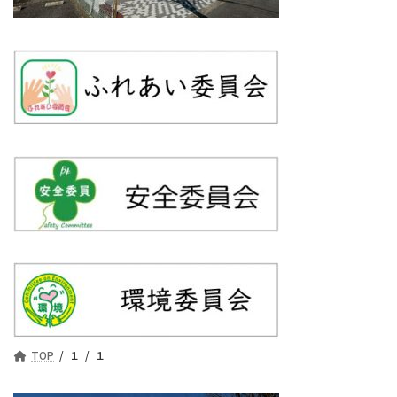
TOP
１
１