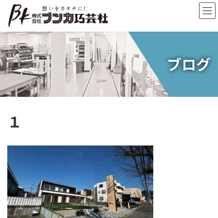
コ
ナ
ン
ビ
テ
ゲ
ン
ー
ツ
シ
へ
ョ
ブログ
ス
ン
キ
に
ッ
移
プ
動
１