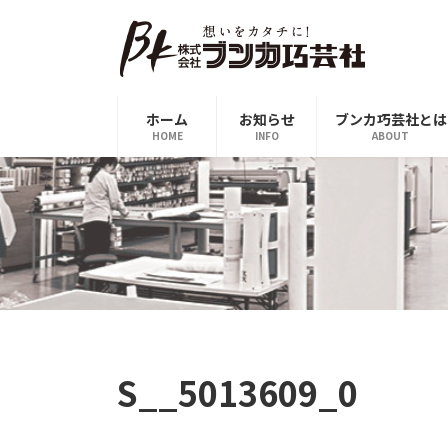
コ
ナ
ン
ビ
テ
ゲ
ン
ー
ツ
シ
ホーム
お知らせ
ブンカ巧芸社とは
へ
ョ
HOME
INFO
ABOUT
ス
ン
キ
に
ッ
移
プ
動
S__5013609_0