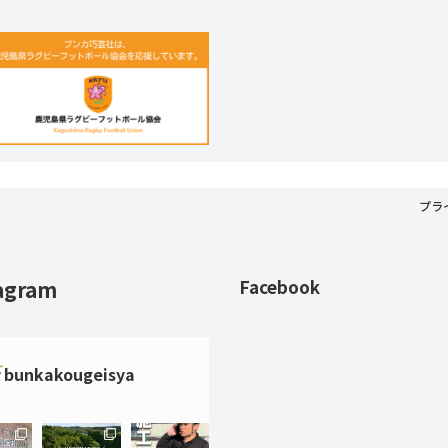
プラ
agram
Facebook
bunkakougeisya