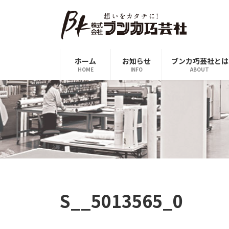
コ
ナ
ン
ビ
テ
ゲ
ン
ー
ツ
シ
ホーム
お知らせ
ブンカ巧芸社とは
へ
ョ
HOME
INFO
ABOUT
ス
ン
キ
に
ッ
移
プ
動
S__5013565_0