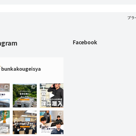
プラ
agram
Facebook
bunkakougeisya