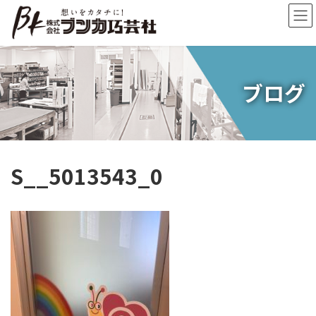
コ
ナ
ン
ビ
テ
ゲ
ン
ー
ツ
シ
へ
ョ
ブログ
ス
ン
キ
に
ッ
移
プ
動
S__5013543_0