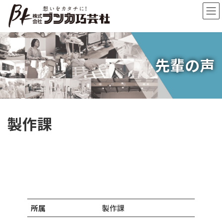
コ
ナ
ン
ビ
テ
ゲ
ン
ー
ツ
シ
へ
ョ
先輩の声
ス
ン
キ
に
ッ
移
プ
動
製作課
所属
製作課