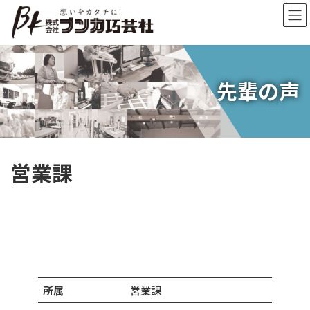
コ
ナ
ン
ビ
テ
ゲ
ン
ー
ツ
シ
へ
ョ
先輩の声
ス
ン
キ
に
ッ
移
プ
動
営業課
所属
営業課